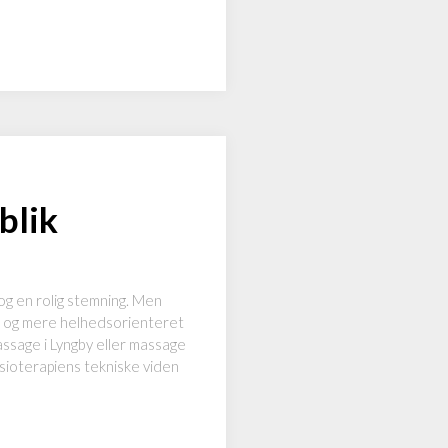
blik
og en rolig stemning. Men
g og mere helhedsorienteret
assage i Lyngby eller massage
ysioterapiens tekniske viden