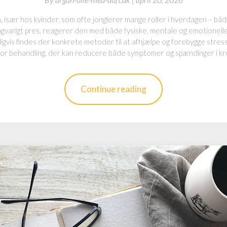
 især hos kvinder, som ofte jonglerer mange roller i hverdagen – både f
gvarigt pres, reagerer den med både fysiske, mentale og emotionell
ldigvis findes der konkrete metoder til at afhjælpe og forebygge stres
 for behandling, der kan reducere både symptomer og spændinger i 
Continue reading