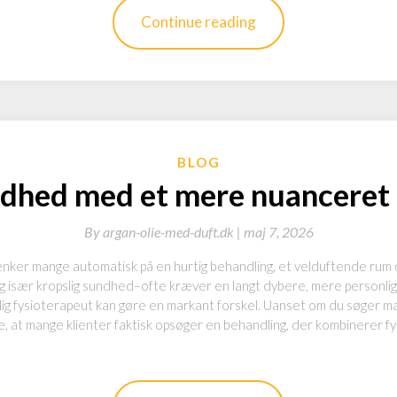
Continue reading
BLOG
dhed med et mere nuanceret 
By
argan-olie-med-duft.dk |
maj 7, 2026
nker mange automatisk på en hurtig behandling, et velduftende rum 
 især kropslig sundhed–ofte kræver en langt dybere, mere personli
elig fysioterapeut kan gøre en markant forskel. Uanset om du søger m
e, at mange klienter faktisk opsøger en behandling, der kombinerer f