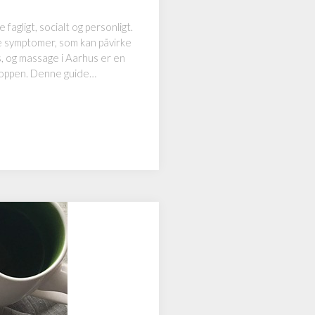
agligt, socialt og personligt.
e symptomer, som kan påvirke
s, og massage i Aarhus er en
kroppen. Denne guide…