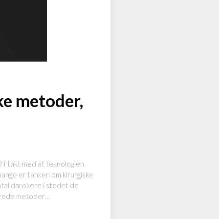
ke metoder,
 I takt med at teknologien
 mange er tanken om kirurgiske
ntal danskere i stedet de
terede metoder…