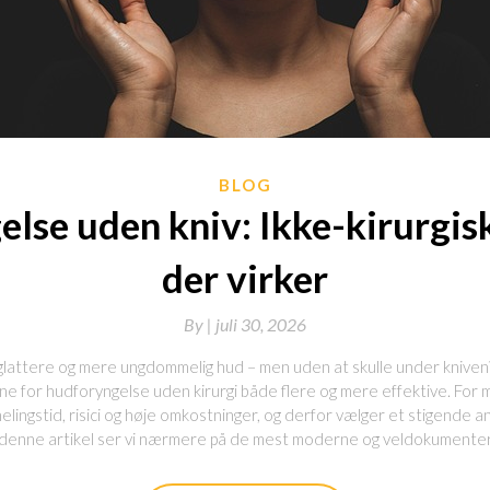
BLOG
lse uden kniv: Ikke-kirurgis
der virker
By
|
juli 30, 2026
lattere og mere ungdommelig hud – men uden at skulle under kniven?
erne for hudforyngelse uden kirurgi både flere og mere effektive. For
lingstid, risici og høje omkostninger, og derfor vælger et stigende a
r. I denne artikel ser vi nærmere på de mest moderne og veldokumen