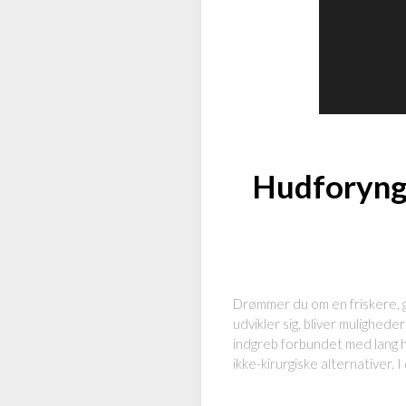
Hudforynge
Drømmer du om en friskere, g
udvikler sig, bliver mulighed
indgreb forbundet med lang he
ikke-kirurgiske alternative