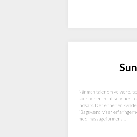
Sun
Når man taler om velvære, tæ
sandheden er, at sundhed–og
indsats. Det er her en kvind
i Bagsværd, viser erfaringern
med massageformens…