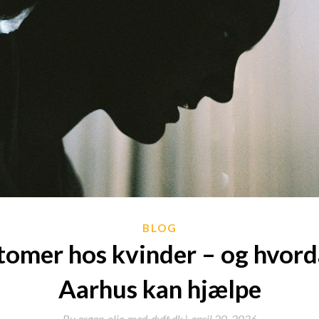
BLOG
tomer hos kvinder – og hvord
Aarhus kan hjælpe
By
argan-olie-med-duft.dk |
april 20, 2026