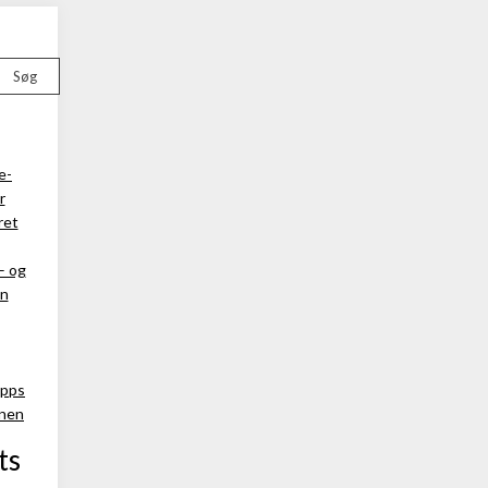
Søg
e-
r
ret
– og
an
apps
rnen
ts