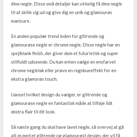
dine negle. Disse små detaljer kan virkelig få dine negle
til at skille sig ud og give dig en unik og glamourøs
manicure.
En anden populær trend inden for glitrende og
glamourøse negle er chrome negle. Disse negle har en
spejlblank finish, der giver dem et futuristisk og super
stilfuldt udseende. Du kan enten vælge en ensfarvet
chrome neglelak eller prøve en regnbueeffekt for en
ekstra glamorøs touch.
Uanset hvilket design du vælger, er glitrende og
glamourøse negle en fantastisk måde at tilføje lidt
ekstra flair til dit look.
Så næste gang du skal have lavet negle, så overvej at gå
all-in med et glitrende og glamourøst design, der vil få