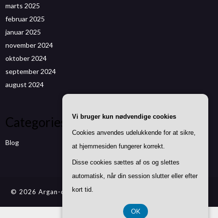
marts 2025
februar 2025
januar 2025
november 2024
oktober 2024
september 2024
august 2024
Vi bruger kun nødvendige cookies
Categories
Cookies anvendes udelukkende for at sikre,
Blog
at hjemmesiden fungerer korrekt.
Disse cookies sættes af os og slettes
automatisk, når din session slutter eller efter
kort tid.
© 2026 Argan-olie-med-duft.dk
| Theme by
SuperbThemes
OK